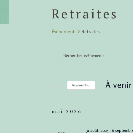
Retraites
Évènements
Retraites
Recherch
Saisir
mot-
et
clé.
Rechercher
navigati
À venir
Aujourd’hui
Évènements
par
Sélectionnez
de
mot-
une
mai 2026
clé.
date.
vues
31 août, 2025
-
6 septembr
mar