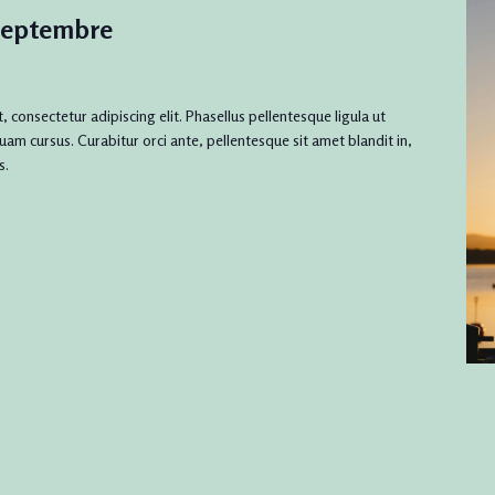
nts
 Septembre
 consectetur adipiscing elit. Phasellus pellentesque ligula ut
uam cursus. Curabitur orci ante, pellentesque sit amet blandit in,
s.