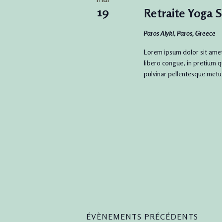
Évèneme
19
Retraite Yoga
Paros
Alyki, Paros, Greece
Lorem ipsum dolor sit amet,
libero congue, in pretium q
pulvinar pellentesque metu
ÉVÈNEMENTS
PRÉCÉDENTS