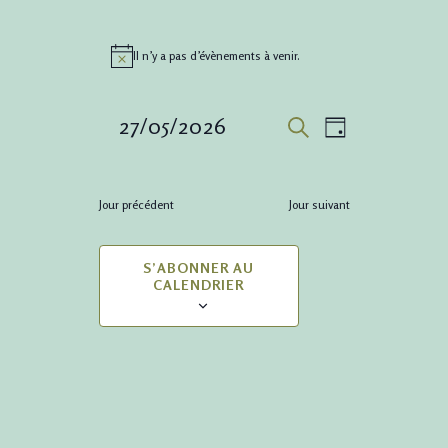
Il n’y a pas d’évènements à venir.
Notice
Recher
Navig
27/05/2026
JOUR
RECHERCHE
de
et
Sélectionnez
vues
une
navigat
Jour précédent
Jour suivant
date.
Évène
de
S’ABONNER AU
CALENDRIER
vues
Évènem