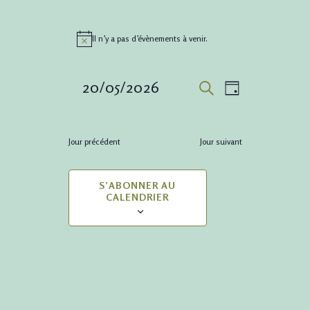
Il n’y a pas d’évènements à venir.
Notice
Recher
Navig
20/05/2026
JOUR
RECHERCHE
de
et
Sélectionnez
vues
une
navigat
Jour précédent
Jour suivant
date.
Évène
de
S’ABONNER AU
CALENDRIER
vues
Évènem