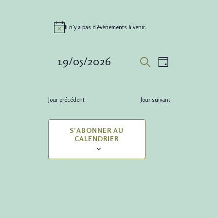
Il n’y a pas d’évènements à venir.
Notice
Recher
Navig
19/05/2026
JOUR
RECHERCHE
de
et
Sélectionnez
vues
une
navigat
Jour précédent
Jour suivant
date.
Évène
de
S’ABONNER AU
CALENDRIER
vues
Évènem